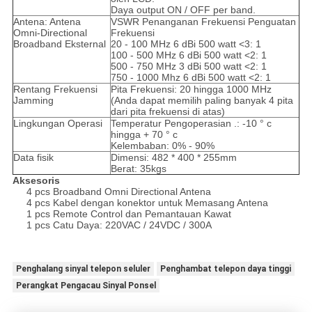
Daya output ON / OFF per band.
Antena: Antena
VSWR Penanganan Frekuensi Penguatan
Omni-Directional
Frekuensi
Broadband Eksternal
20 - 100 MHz 6 dBi 500 watt <3: 1
100 - 500 MHz 6 dBi 500 watt <2: 1
500 - 750 MHz 3 dBi 500 watt <2: 1
750 - 1000 Mhz 6 dBi 500 watt <2: 1
Rentang Frekuensi
Pita Frekuensi: 20 hingga 1000 MHz
Jamming
(Anda dapat memilih paling banyak 4 pita
dari pita frekuensi di atas)
Lingkungan Operasi
Temperatur Pengoperasian .: -10 ° c
hingga + 70 ° c
Kelembaban: 0% - 90%
Data fisik
Dimensi: 482 * 400 * 255mm
Berat: 35kgs
Aksesoris
4 pcs Broadband Omni Directional Antena
4 pcs Kabel dengan konektor untuk Memasang Antena
1 pcs Remote Control dan Pemantauan Kawat
1 pcs Catu Daya: 220VAC / 24VDC / 300A
Penghalang sinyal telepon seluler
Penghambat telepon daya tinggi
Perangkat Pengacau Sinyal Ponsel