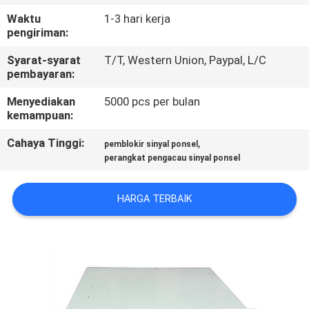
KUALITAS
Waktu
1-3 hari kerja
pengiriman:
HUBUNGI
Syarat-syarat
T/T, Western Union, Paypal, L/C
KAMI
pembayaran:
Menyediakan
5000 pcs per bulan
kemampuan:
BERITA
Cahaya Tinggi:
,
pemblokir sinyal ponsel
perangkat pengacau sinyal ponsel
KASUS
HARGA TERBAIK
BLOG
PERMINTAAN
PENAWARAN