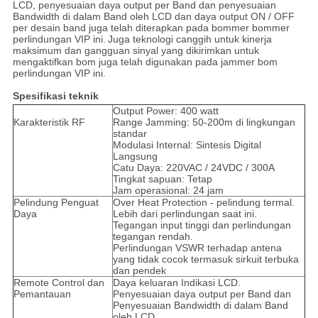
LCD, penyesuaian daya output per Band dan penyesuaian
Bandwidth di dalam Band oleh LCD dan daya output ON / OFF
per desain band juga telah diterapkan pada bommer bommer
perlindungan VIP ini.
Juga teknologi canggih untuk kinerja
maksimum dan gangguan sinyal yang dikirimkan untuk
mengaktifkan bom juga telah digunakan pada jammer bom
perlindungan VIP ini.
Spesifikasi teknik
Output Power: 400 watt
Karakteristik RF
Range Jamming: 50-200m di lingkungan
standar
Modulasi Internal: Sintesis Digital
Langsung
Catu Daya: 220VAC / 24VDC / 300A
Tingkat sapuan: Tetap
Jam operasional: 24 jam
Pelindung Penguat
Over Heat Protection - pelindung termal.
Daya
Lebih dari perlindungan saat ini.
Tegangan input tinggi dan perlindungan
tegangan rendah.
Perlindungan VSWR terhadap antena
yang tidak cocok termasuk sirkuit terbuka
dan pendek
Remote Control dan
Daya keluaran Indikasi LCD.
Pemantauan
Penyesuaian daya output per Band dan
Penyesuaian Bandwidth di dalam Band
oleh LCD.