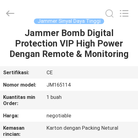
Jammerall
(China)
Co.,
Limited.
All
Jammer Sinyal Daya Tinggi
Rights
Reserved.
Jammer Bomb Digital
RUMAH
Protection VIP High Power
PRODUK
Dengan Remote & Monitoring
TENTANG
Sertifikasi:
CE
KAMI
Nomor model:
JM165114
Kuantitas min
1 buah
TUR
Order:
PABRIK
Harga:
negotiable
Kemasan
Karton dengan Packing Netural
KONTROL
rincian: