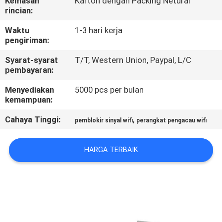
Kemasan
Karton dengan Packing Netural
KUALITAS
rincian:
Waktu
1-3 hari kerja
HUBUNGI
pengiriman:
KAMI
Syarat-syarat
T/T, Western Union, Paypal, L/C
pembayaran:
BERITA
Menyediakan
5000 pcs per bulan
kemampuan:
KASUS
Cahaya Tinggi:
,
pemblokir sinyal wifi
perangkat pengacau wifi
BLOG
HARGA TERBAIK
PERMINTAAN
PENAWARAN