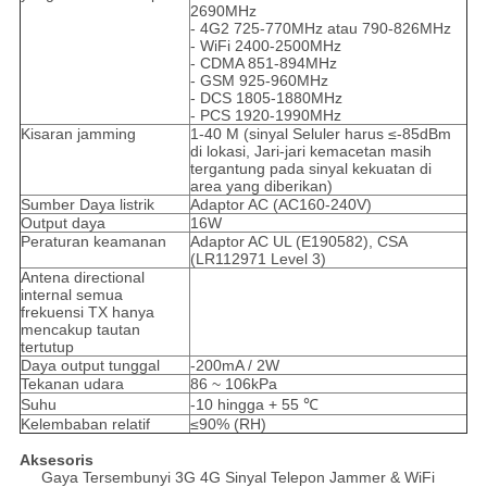
2690MHz
- 4G2 725-770MHz atau 790-826MHz
- WiFi 2400-2500MHz
- CDMA 851-894MHz
- GSM 925-960MHz
- DCS 1805-1880MHz
- PCS 1920-1990MHz
Kisaran jamming
1-40 M (sinyal Seluler harus ≤-85dBm
di lokasi, Jari-jari kemacetan masih
tergantung pada sinyal kekuatan di
area yang diberikan)
Sumber Daya listrik
Adaptor AC (AC160-240V)
Output daya
16W
Peraturan keamanan
Adaptor AC UL (E190582), CSA
(LR112971 Level 3)
Antena directional
internal semua
frekuensi TX hanya
mencakup tautan
tertutup
Daya output tunggal
-200mA / 2W
Tekanan udara
86 ~ 106kPa
Suhu
-10 hingga + 55 ℃
Kelembaban relatif
≤90% (RH)
Aksesoris
Gaya Tersembunyi 3G 4G Sinyal Telepon Jammer & WiFi