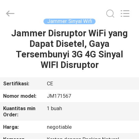
Jammerall
(China)
Co.,
Limited.
All
Jammer Sinyal Wifi
Rights
Reserved.
Jammer Disruptor WiFi yang
RUMAH
Dapat Disetel, Gaya
PRODUK
Tersembunyi 3G 4G Sinyal
WIFI Disruptor
TENTANG
KAMI
Sertifikasi:
CE
Nomor model:
JM171567
TUR
Kuantitas min
1 buah
PABRIK
Order:
Harga:
negotiable
KONTROL