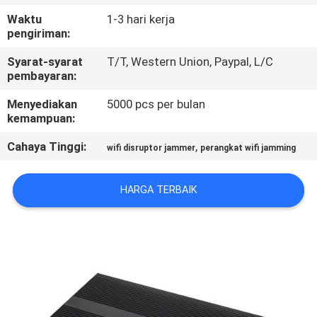
KUALITAS
Waktu
1-3 hari kerja
pengiriman:
HUBUNGI
Syarat-syarat
T/T, Western Union, Paypal, L/C
KAMI
pembayaran:
Menyediakan
5000 pcs per bulan
kemampuan:
BERITA
Cahaya Tinggi:
,
wifi disruptor jammer
perangkat wifi jamming
KASUS
HARGA TERBAIK
BLOG
PERMINTAAN
PENAWARAN