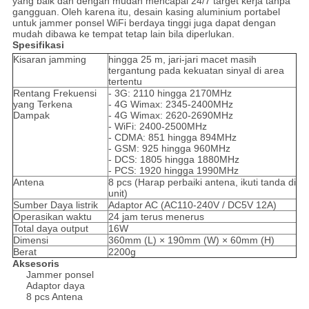
yang baik dan dengan mudah mencapai 24/7 target kerja tanpa
gangguan.
Oleh karena itu, desain kasing aluminium portabel
untuk jammer ponsel WiFi berdaya tinggi juga dapat dengan
mudah dibawa ke tempat tetap lain bila diperlukan.
Spesifikasi
Kisaran jamming
hingga 25 m, jari-jari macet masih
tergantung pada kekuatan sinyal di area
tertentu
Rentang Frekuensi
- 3G: 2110 hingga 2170MHz
yang Terkena
- 4G Wimax: 2345-2400MHz
Dampak
- 4G Wimax: 2620-2690MHz
- WiFi: 2400-2500MHz
- CDMA: 851 hingga 894MHz
- GSM: 925 hingga 960MHz
- DCS: 1805 hingga 1880MHz
- PCS: 1920 hingga 1990MHz
Antena
8 pcs (Harap perbaiki antena, ikuti tanda di
unit)
Sumber Daya listrik
Adaptor AC (AC110-240V / DC5V 12A)
Operasikan waktu
24 jam terus menerus
Total daya output
16W
Dimensi
360mm (L) × 190mm (W) × 60mm (H)
Berat
2200g
Aksesoris
Jammer ponsel
Adaptor daya
8 pcs Antena