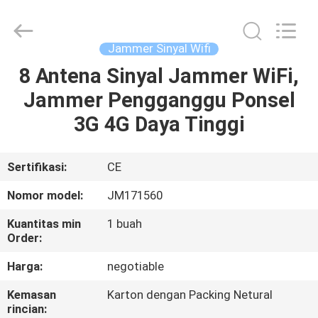
Jammerall
(China)
Co.,
Limited.
All
Jammer Sinyal Wifi
Rights
Reserved.
8 Antena Sinyal Jammer WiFi,
RUMAH
Jammer Pengganggu Ponsel
PRODUK
3G 4G Daya Tinggi
TENTANG
Sertifikasi:
CE
KAMI
Nomor model:
JM171560
Kuantitas min
1 buah
TUR
Order:
PABRIK
Harga:
negotiable
Kemasan
Karton dengan Packing Netural
KONTROL
rincian: