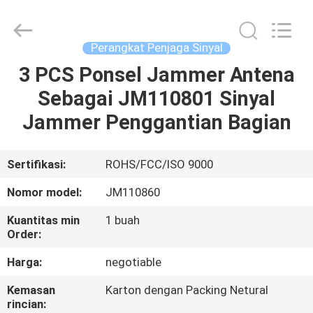
Jammerall
(China)
Co.,
Limited.
All
Perangkat Penjaga Sinyal
Rights
Reserved.
3 PCS Ponsel Jammer Antena
RUMAH
Sebagai JM110801 Sinyal
PRODUK
Jammer Penggantian Bagian
TENTANG
Sertifikasi:
ROHS/FCC/ISO 9000
KAMI
Nomor model:
JM110860
Kuantitas min
1 buah
TUR
Order:
PABRIK
Harga:
negotiable
Kemasan
Karton dengan Packing Netural
KONTROL
rincian: