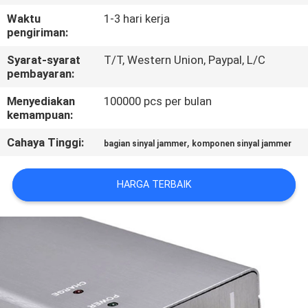
KUALITAS
Waktu
1-3 hari kerja
pengiriman:
HUBUNGI
Syarat-syarat
T/T, Western Union, Paypal, L/C
KAMI
pembayaran:
Menyediakan
100000 pcs per bulan
kemampuan:
BERITA
Cahaya Tinggi:
,
bagian sinyal jammer
komponen sinyal jammer
KASUS
HARGA TERBAIK
BLOG
PERMINTAAN
PENAWARAN